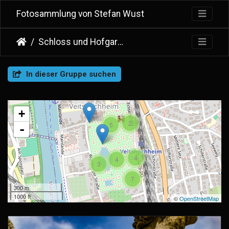
Fotosammlung von Stefan Wust
Schloss und Hofgarten Veitshöchheim
In dieser Gruppe suchen
+
2
5
-
4
4
3
7
300 m
1000 ft
©
OpenStreetMap