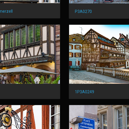
erzell
P3A0270
1P3A0249