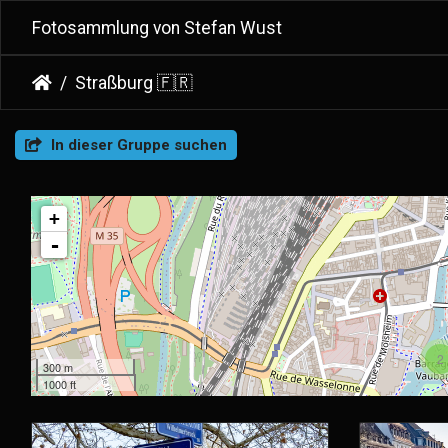
Fotosammlung von Stefan Wust
Straßburg 🇫🇷
In dieser Gruppe suchen
+
-
2
300 m
1000 ft