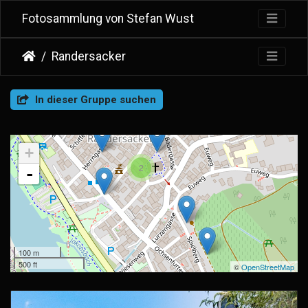
Fotosammlung von Stefan Wust
Randersacker
In dieser Gruppe suchen
+
2
-
100 m
500 ft
©
OpenStreetMap