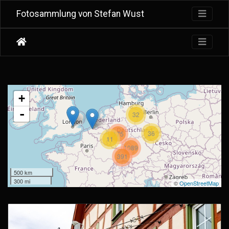
Fotosammlung von Stefan Wust
+
-
32
36
175
11
1089
391
500 km
300 mi
©
OpenStreetMap