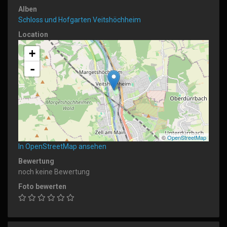
Alben
Schloss und Hofgarten Veitshöchheim
Location
+
-
©
OpenStreetMap
In OpenStreetMap ansehen
Bewertung
noch keine Bewertung
Foto bewerten