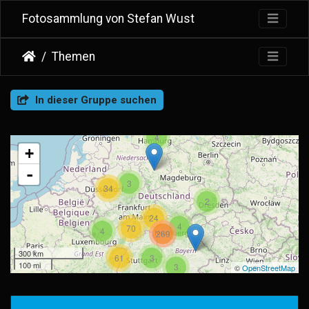
Fotosammlung von Stefan Wust
Themen
In dieser Gruppe suchen
4
+
-
3
34
2
24
4
70
4
269
300 km
61
3
100 mi
3
©
OpenStreetMap