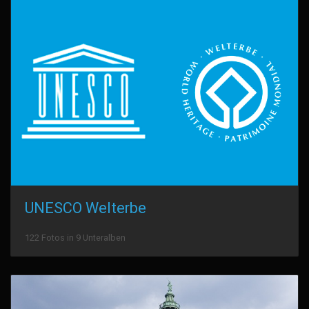
UNESCO Welterbe
122 Fotos in 9 Unteralben