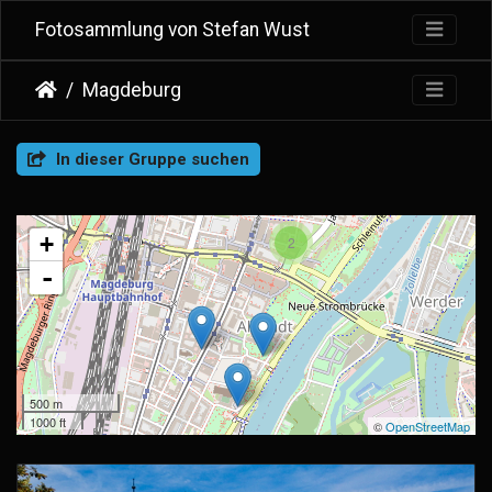
Fotosammlung von Stefan Wust
Magdeburg
In dieser Gruppe suchen
+
2
-
500 m
1000 ft
©
OpenStreetMap