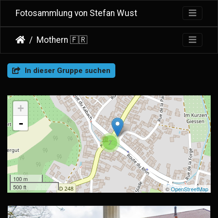
Fotosammlung von Stefan Wust
Mothern 🇫🇷
In dieser Gruppe suchen
+
-
7
100 m
500 ft
©
OpenStreetMap