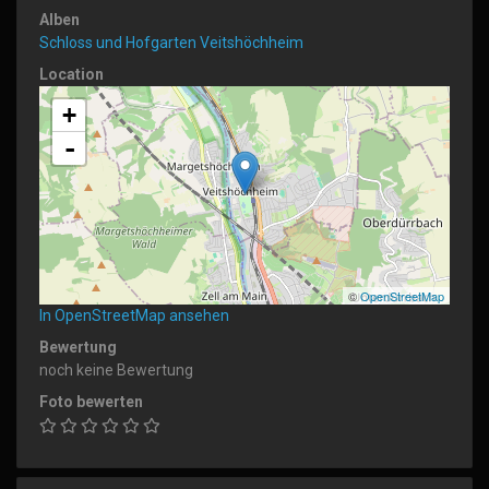
Alben
Schloss und Hofgarten Veitshöchheim
Location
+
-
©
OpenStreetMap
In OpenStreetMap ansehen
Bewertung
noch keine Bewertung
Foto bewerten