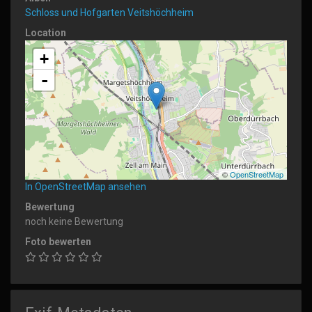
Schloss und Hofgarten Veitshöchheim
Location
+
-
©
OpenStreetMap
In OpenStreetMap ansehen
Bewertung
noch keine Bewertung
Foto bewerten