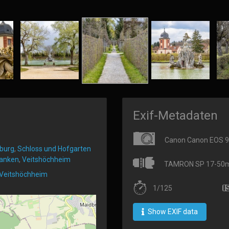
Exif-Metadaten
Canon Canon EOS 
burg
,
Schloss und Hofgarten
ranken
,
Veitshöchheim
TAMRON SP 17-50mm 
 Veitshöchheim
1/125
Show EXIF data