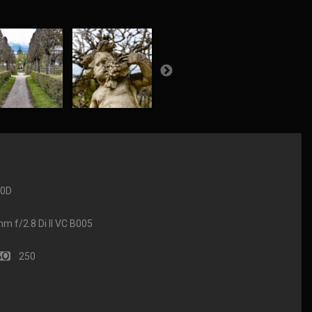
90D
f/2.8 Di II VC B005
250