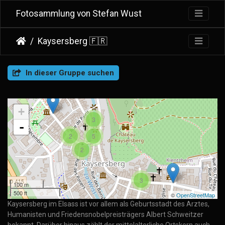
Fotosammlung von Stefan Wust
Kaysersberg 🇫🇷
In dieser Gruppe suchen
+
3
-
2
5
2
3
100 m
500 ft
©
OpenStreetMap
Kaysersberg im Elsass ist vor allem als Geburtsstadt des Arztes,
Humanisten und Friedensnobelpreisträgers Albert Schweitzer
bekannt. Darüber hinaus zählt der mittelalterliche Ortskern auch