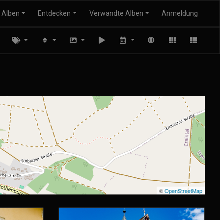
Alben
Entdecken
Verwandte Alben
Anmeldung
©
OpenStreetMap