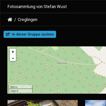
Fotosammlung von Stefan Wust
Creglingen
In dieser Gruppe suchen
+
-
300 m
1000 ft