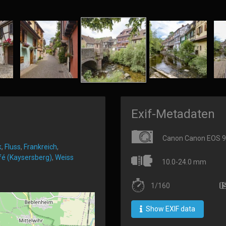
Exif-Metadaten
Canon Canon EOS 
k
,
Fluss
,
Frankreich
,
fé (Kaysersberg)
,
Weiss
10.0-24.0 mm
1/160
Show EXIF data