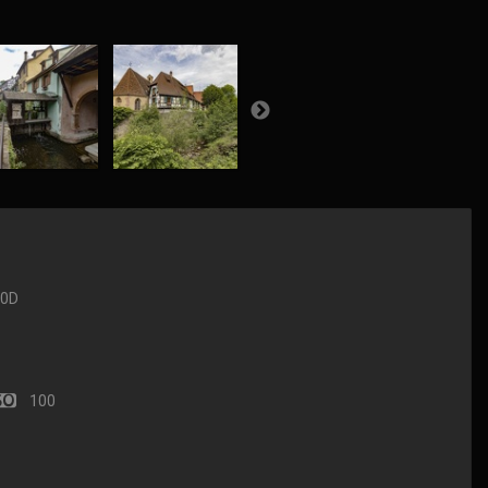
90D
100