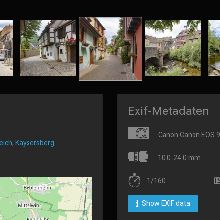
Exif-Metadaten
Canon Canon EOS 
eich
,
Kaysersberg
10.0-24.0 mm
1/160
Show EXIF data