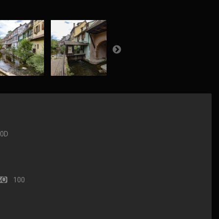
90D
100