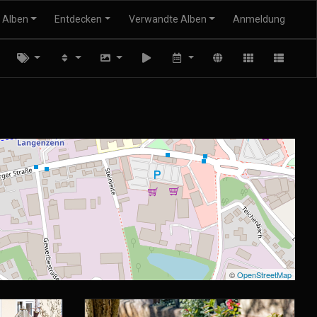
Alben
Entdecken
Verwandte Alben
Anmeldung
©
OpenStreetMap