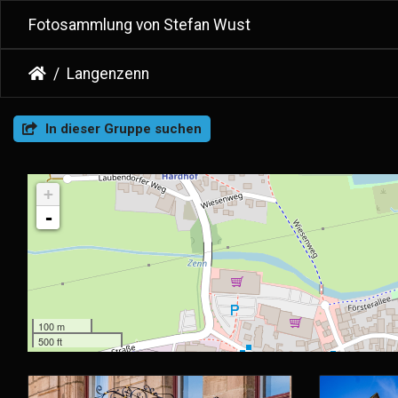
Fotosammlung von Stefan Wust
Langenzenn
In dieser Gruppe suchen
+
-
100 m
500 ft