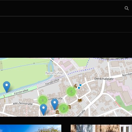
5
6
3