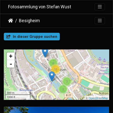
Fotosammlung von Stefan Wust
Besigheim
In dieser Gruppe suchen
+
-
6
10
3
3
300 m
1000 ft
©
OpenStreetMap