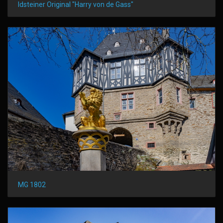
Idsteiner Original "Harry von de Gass"
MG 1802