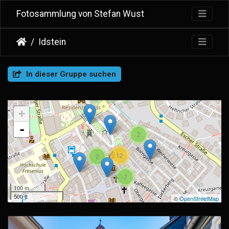
Fotosammlung von Stefan Wust
Idstein
In dieser Gruppe suchen
+
-
2
12
2
2
100 m
500 ft
©
OpenStreetMap