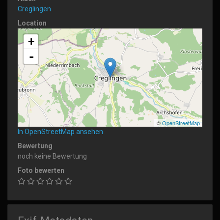
Creglingen
Location
+
-
©
OpenStreetMap
In OpenStreetMap ansehen
Bewertung
noch keine Bewertung
Foto bewerten