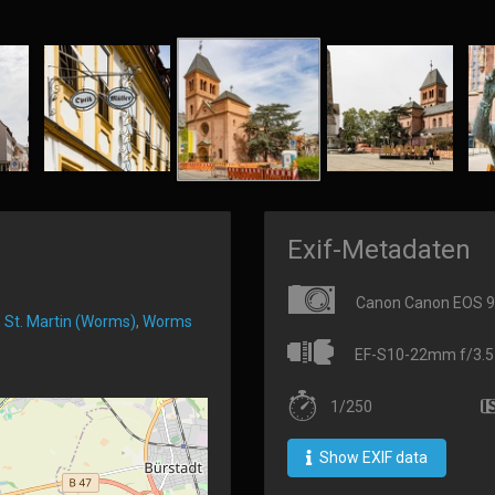
Exif-Metadaten
Canon Canon EOS 
,
St. Martin (Worms)
,
Worms
EF-S10-22mm f/3.5
1/250
Show EXIF data