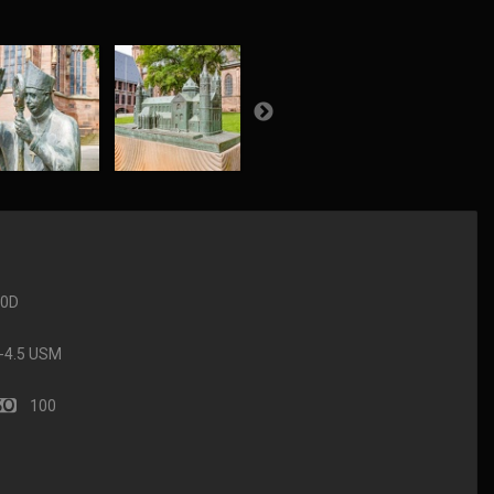
90D
-4.5 USM
100