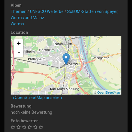
Alben
Themen
/
UNESCO Welterbe
/
SchUM-Stätten von Speyer,
Worms und Mainz
Worms
Location
+
-
©
OpenStreetMap
In OpenStreetMap ansehen
Bewertung
noch keine Bewertung
Foto bewerten