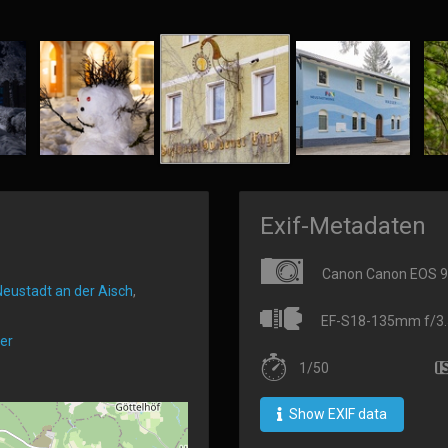
Exif-Metadaten
Canon Canon EOS 
Neustadt an der Aisch
,
EF-S18-135mm f/3.5
er
1/50
Show EXIF data