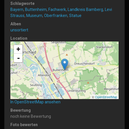
Schlagworte
Bayern
,
Buttenheim
,
Fachwerk
,
Landkreis Bamberg
,
Levi
Strauss
,
Museum
,
Oberfranken
,
Statue
Alben
unsortiert
Location
+
-
©
OpenStreetMap
In OpenStreetMap ansehen
Bewertung
noch keine Bewertung
Foto bewerten