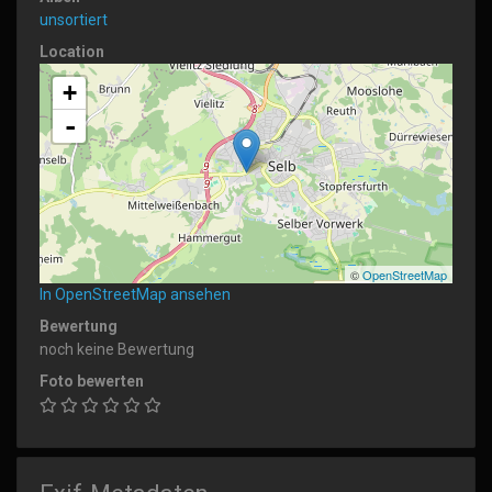
unsortiert
Location
+
-
©
OpenStreetMap
In OpenStreetMap ansehen
Bewertung
noch keine Bewertung
Foto bewerten