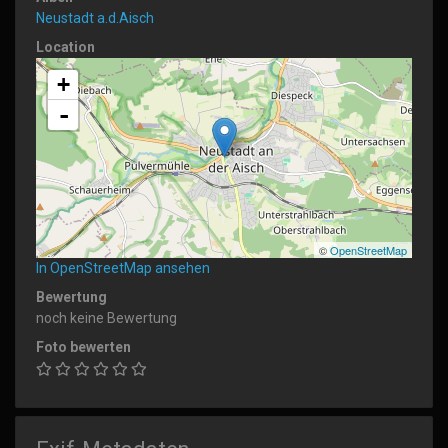
Neustadt a.d.Aisch
Location
+
-
©
OpenStreetMap
In OpenStreetMap ansehen
Bewertung
noch keine Bewertung
Foto bewerten