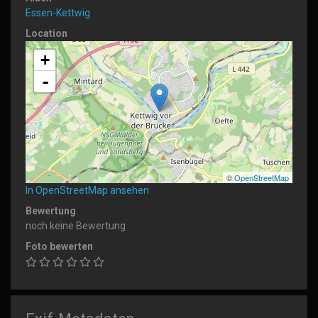
Essen-Kettwig
Location
+
-
©
OpenStreetMap
In OpenStreetMap ansehen
Bewertung
noch keine Bewertung
Foto bewerten