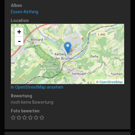
Alben
Essen-Kettwig
Location
+
-
©
OpenStreetMap
In OpenStreetMap ansehen
Bewertung
noch keine Bewertung
Foto bewerten