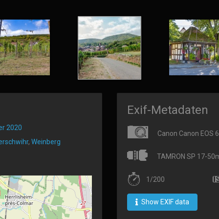
Exif-Metadaten
er 2020
Canon Canon EOS 
rschwihr
,
Weinberg
TAMRON SP 17-50mm 
1/200
Show EXIF data