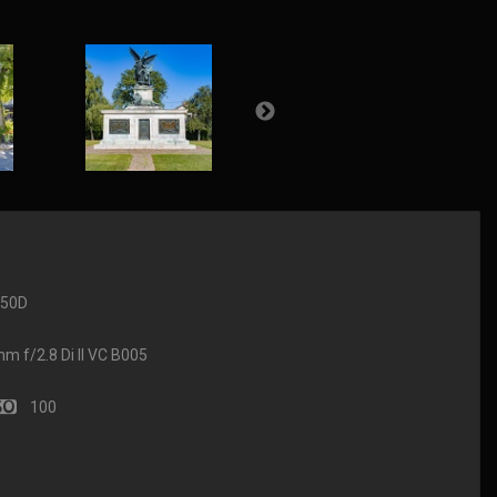
650D
f/2.8 Di II VC B005
100