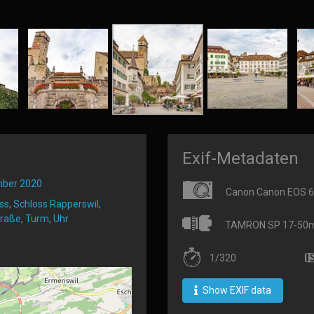
Exif-Metadaten
mber 2020
Canon Canon EOS 
ss
,
Schloss Rapperswil
,
traße
,
Turm
,
Uhr
TAMRON SP 17-50mm 
1/320
Show EXIF data