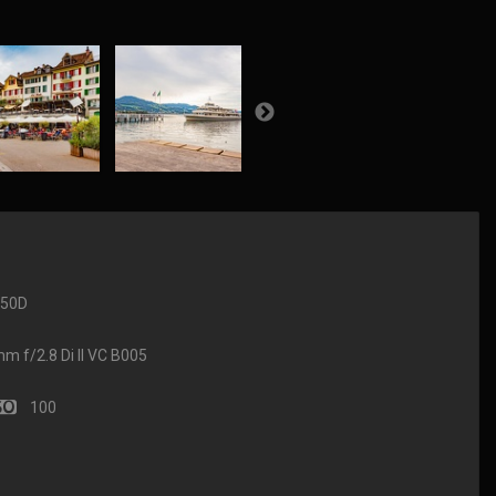
650D
f/2.8 Di II VC B005
100