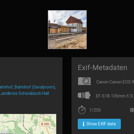
Exif-Metadaten
Canon Canon EOS 
ahnhof
,
Bahnhof (Gerabronn)
,
Landkreis Schwäbisch Hall
EF-S18-135mm f/3.5
1/250
Show EXIF data