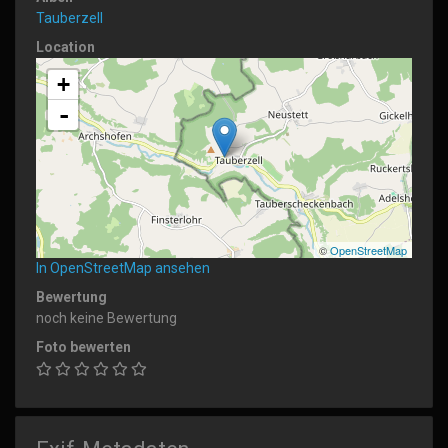
Tauberzell
Location
+
-
©
OpenStreetMap
In OpenStreetMap ansehen
Bewertung
noch keine Bewertung
Foto bewerten