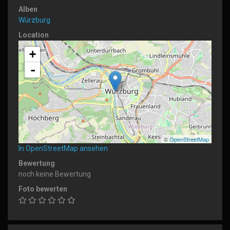
Alben
Würzburg
Location
+
-
©
OpenStreetMap
In OpenStreetMap ansehen
Bewertung
noch keine Bewertung
Foto bewerten