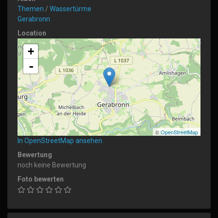
Themen
/
Wassertürme
Gerabronn
Location
+
-
©
OpenStreetMap
In OpenStreetMap ansehen
Bewertung
noch keine Bewertung
Foto bewerten