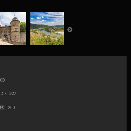
90D
-4.5 USM
200