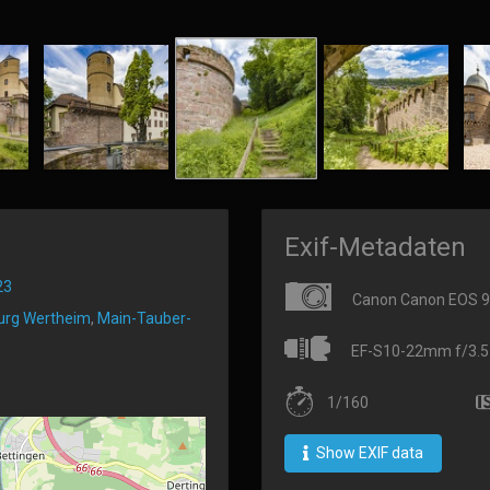
Exif-Metadaten
23
Canon Canon EOS 
urg Wertheim
,
Main-Tauber-
m
EF-S10-22mm f/3.5
1/160
Show EXIF data