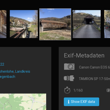
Exif-Metadaten
022
Canon Canon EOS 
ohenlohe
,
Landkreis
regenbach
TAMRON SP 17-50mm 
1/160
Show EXIF data