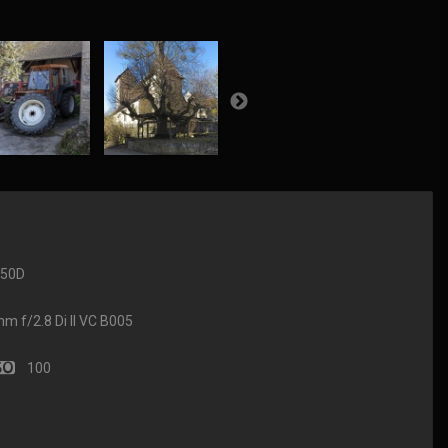
650D
f/2.8 Di II VC B005
100