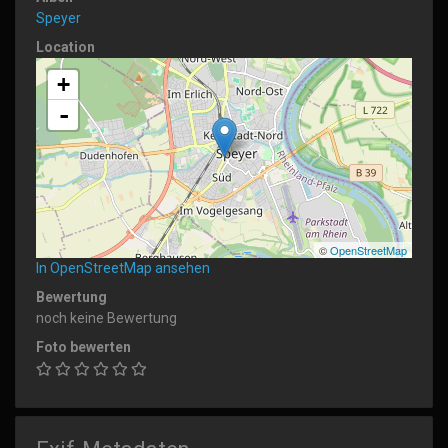
Speyer
Location
+
-
©
OpenStreetMap
In OpenStreetMap ansehen
Bewertung
noch keine Bewertung
Foto bewerten