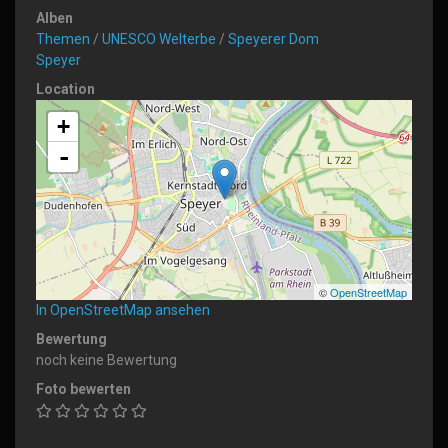
Alben
Themen
/
UNESCO Welterbe
/
Speyerer Dom
Speyer
Location
+
-
©
OpenStreetMap
In OpenStreetMap ansehen
Bewertung
noch keine Bewertung
Foto bewerten