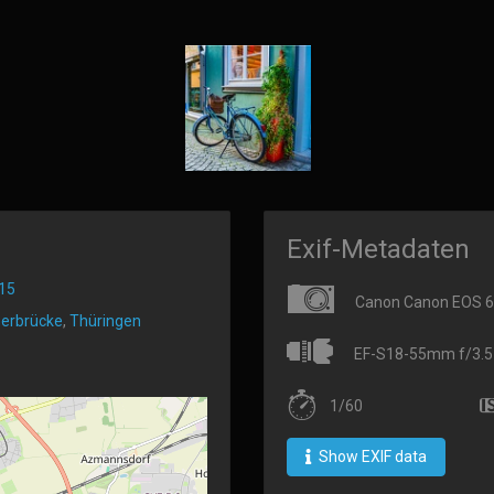
Exif-Metadaten
15
Canon Canon EOS 
erbrücke
,
Thüringen
EF-S18-55mm f/3.5-5
1/60
Show EXIF data