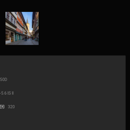
650D
.6 IS II
320