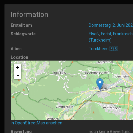
Information
Erstellt am
Donnerstag, 2. Juni 202
Schlagworte
Elsaß
,
Fecht
,
Frankreich
(Turckheim)
Alben
Turckheim 🇫🇷
Location
+
-
In OpenStreetMap ansehen
Bewertung
noch keine Bewertung