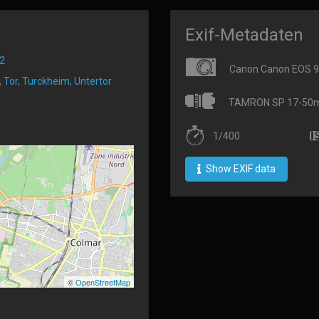
Exif-Metadaten
2
Canon Canon EOS 
,
Tor
,
Turckheim
,
Untertor
TAMRON SP 17-50mm 
1/400
Show EXIF data
©
OpenStreetMap