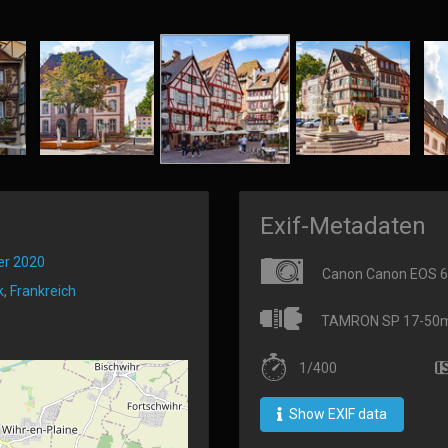
Exif-Metadaten
er 2020
Canon Canon EOS 
k
,
Frankreich
TAMRON SP 17-50mm 
1/400
Show EXIF data