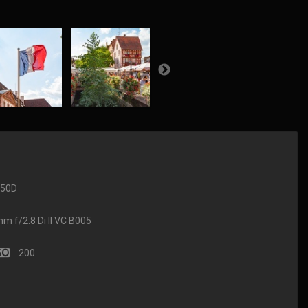
650D
f/2.8 Di II VC B005
200