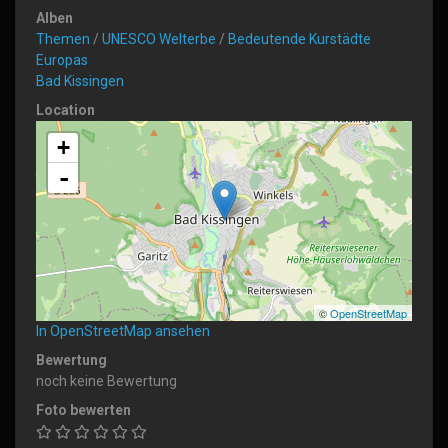
Alben
Themen
/
UNESCO Welterbe
/
Bedeutende Kurstädte
Europas
Bad Kissingen
Location
+
-
©
OpenStreetMap
In OpenStreetMap ansehen
Bewertung
noch keine Bewertung
Foto bewerten