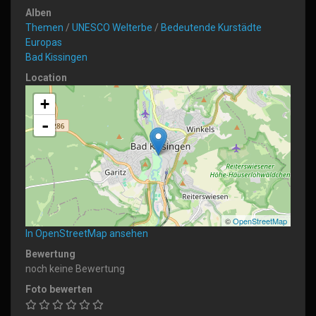
Alben
Themen
/
UNESCO Welterbe
/
Bedeutende Kurstädte
Europas
Bad Kissingen
Location
+
-
©
OpenStreetMap
In OpenStreetMap ansehen
Bewertung
noch keine Bewertung
Foto bewerten