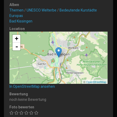
Alben
Themen
/
UNESCO Welterbe
/
Bedeutende Kurstädte
Europas
Bad Kissingen
Location
+
-
©
OpenStreetMap
In OpenStreetMap ansehen
Bewertung
noch keine Bewertung
Foto bewerten