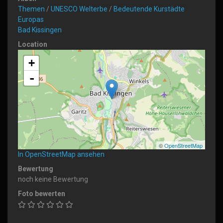
Themen
/
UNESCO Welterbe
/
Bedeutende Kurstädte
Europas
Bad Kissingen
Location
+
-
©
OpenStreetMap
In OpenStreetMap ansehen
Bewertung
noch keine Bewertung
Foto bewerten