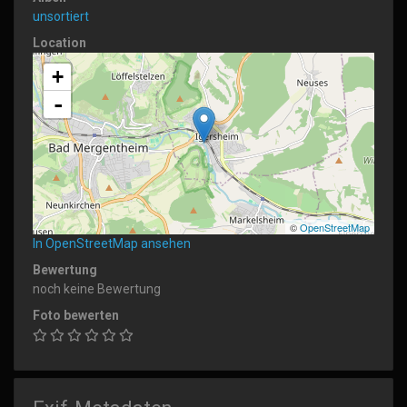
unsortiert
Location
+
-
©
OpenStreetMap
In OpenStreetMap ansehen
Bewertung
noch keine Bewertung
Foto bewerten