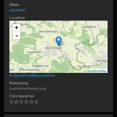
Alben
unsortiert
Location
+
-
©
OpenStreetMap
In OpenStreetMap ansehen
Bewertung
noch keine Bewertung
Foto bewerten