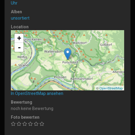
Uhr
Alben
unsortiert
Location
+
-
©
OpenStreetMap
In OpenStreetMap ansehen
Bewertung
noch keine Bewertung
Foto bewerten