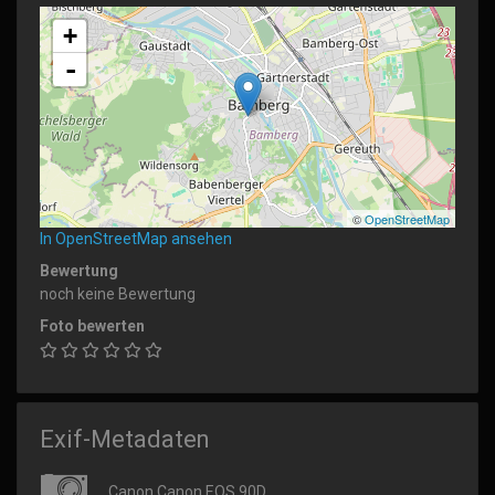
+
-
©
OpenStreetMap
In OpenStreetMap ansehen
Bewertung
noch keine Bewertung
Foto bewerten
Exif-Metadaten
Canon Canon EOS 90D