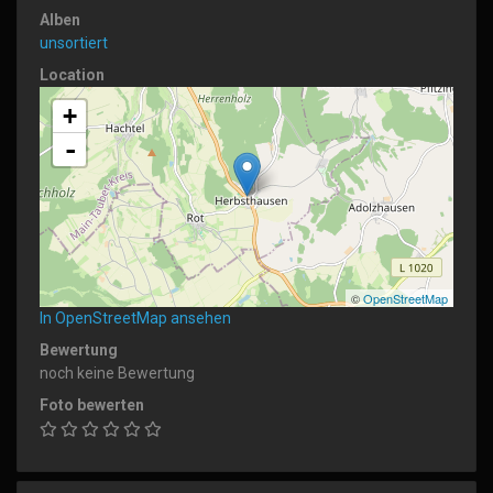
Alben
unsortiert
Location
+
-
©
OpenStreetMap
In OpenStreetMap ansehen
Bewertung
noch keine Bewertung
Foto bewerten