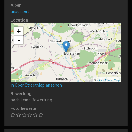
Alben
unsortiert
Location
+
-
©
OpenStreetMap
In OpenStreetMap ansehen
Bewertung
noch keine Bewertung
Foto bewerten